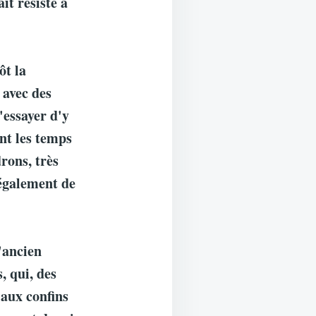
it résisté à
ôt la
 avec des
'essayer d'y
nt les temps
rons, très
 également de
'ancien
, qui, des
aux confins