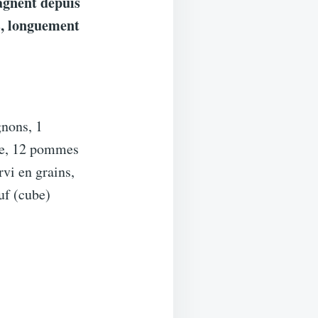
pagnent depuis
s, longuement
gnons, 1
cre, 12 pommes
rvi en grains,
euf (cube)