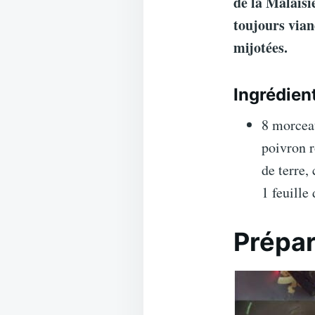
de la Malaisi
toujours vian
mijotées.
Ingrédien
8 morceau
poivron r
de terre,
1 feuille
Prépar