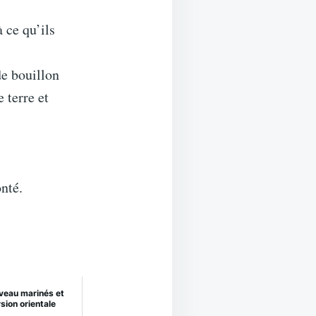
 ce qu’ils
de bouillon
 terre et
nté.
veau marinés et
rsion orientale