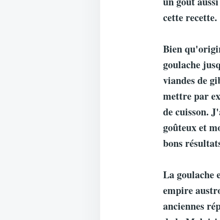
un goût aussi
cette recette.
Bien qu'origi
goulache jusqu
viandes de gib
mettre par ex
de cuisson. J
goûteux et mo
bons résultat
La goulache e
empire austro
anciennes ré