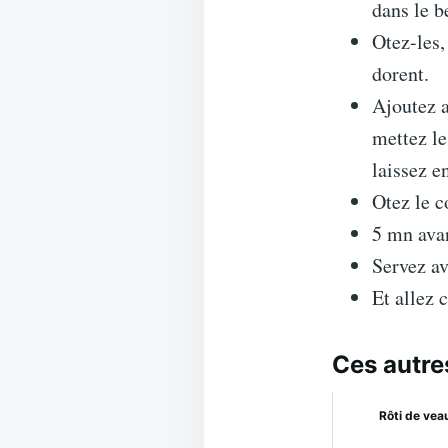
dans le b
Otez-les,
dorent.
Ajoutez a
mettez le
laissez e
Otez le c
5 mn avan
Servez av
Et allez 
Ces autre
Rôti de vea