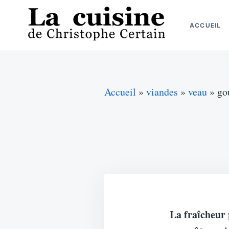
Skip
Search
to
for:
ACCUEIL
content
La cuisine de Christophe Certain
Chaque semaine de nouvelles recettes, depuis 2003
Accueil
»
viandes
»
veau
»
go
La fraîcheur 