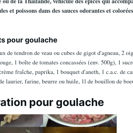
e ou de la Thaïlande, véhicule des épices qui accom
des et poissons dans des sauces odorantes et colorée
ts pour goulache
x de tendron de veau ou cubes de gigot d'agneau, 2 oi
ouge, 1 boîte de tomates concassées (env. 500g), 1 su
 crème fraîche, paprika, 1 bouquet d'aneth, 1 c.a.c. de ca
 de laurier, farine, beurre ou huile, 1l de bouillon de bo
ation pour goulache