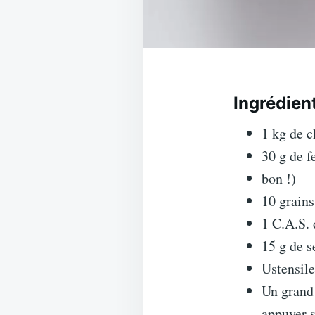
Ingrédien
1 kg de c
30 g de f
bon !)
10 grains
1 C.A.S. 
15 g de s
Ustensile
Un grand 
appuyer s