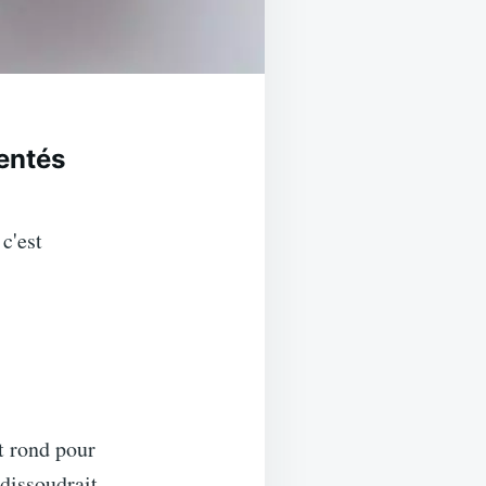
entés
c'est
t rond pour
 dissoudrait