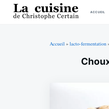
Skip
Search
to
for:
ACCUEIL
content
La cuisine de Christophe Certain
Chaque semaine de nouvelles recettes, depuis 2003
Accueil
»
lacto-fermentation
Choux