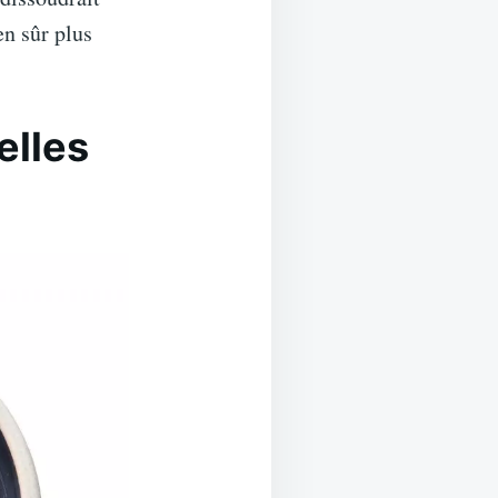
en sûr plus
elles