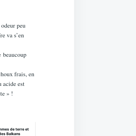
e odeur peu
re va s’en
te beaucoup
houx frais, en
 acide est
te » !
mmes de terre et
des Balkans