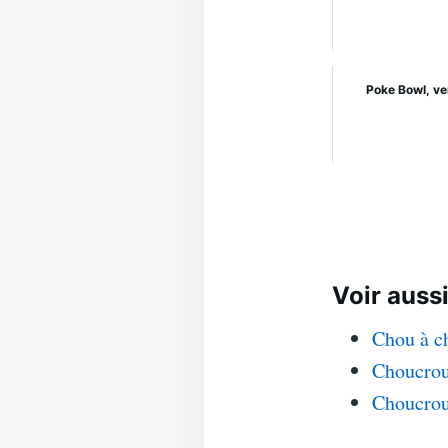
Poke Bowl, ve
Voir aussi
Chou à c
Choucrou
Choucrou