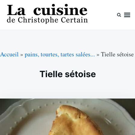
Skip
Search
to
for:
content
La cuisine de Christophe Certain
Chaque semaine de nouvelles recettes, depuis 2003
Accueil
»
pains, tourtes, tartes salées...
»
Tielle sétoise
Tielle sétoise