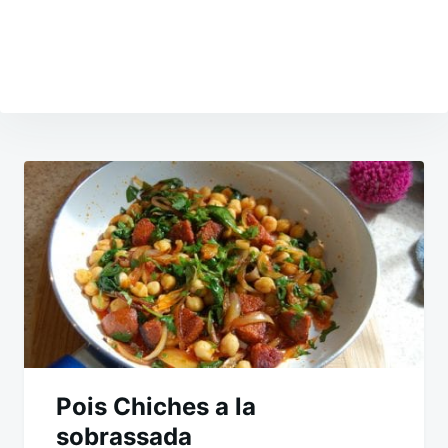
Navigation
de
l’article
Pois Chiches a la
sobrassada