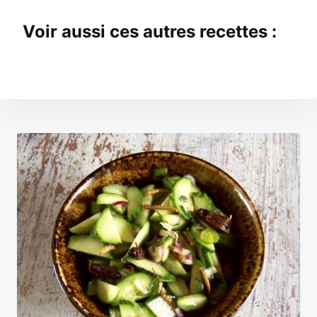
Voir aussi ces autres recettes :
Navigation
de
l’article