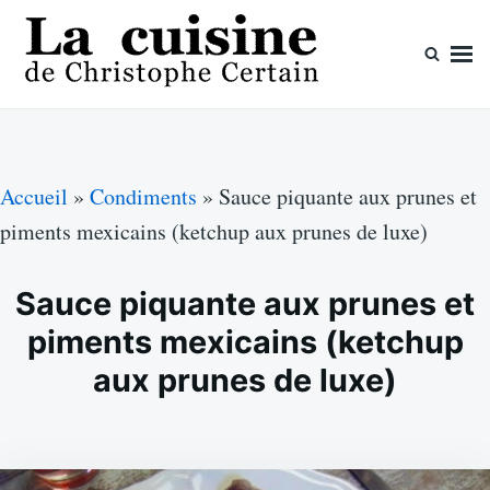
Skip
Search
to
for:
content
La cuisine de Christophe Certain
Chaque semaine de nouvelles recettes, depuis 2003
Accueil
»
Condiments
»
Sauce piquante aux prunes et
piments mexicains (ketchup aux prunes de luxe)
Sauce piquante aux prunes et
piments mexicains (ketchup
aux prunes de luxe)