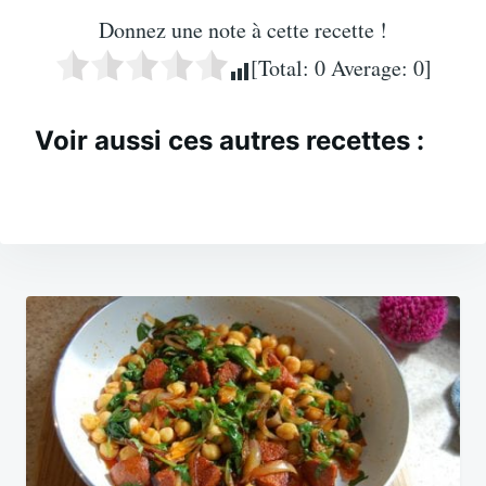
Donnez une note à cette recette !
[Total:
0
Average:
0
]
Voir aussi ces autres recettes :
Navigation
de
l’article