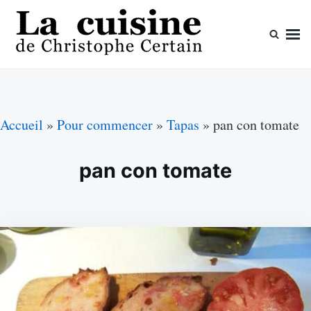
Skip
Search
to
for:
content
La cuisine de Christophe Certain
Chaque semaine de nouvelles recettes, depuis 2003
Accueil
»
Pour commencer
»
Tapas
»
pan con tomate
pan con tomate