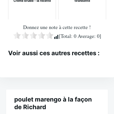
Crème brûlée - la recette
tiranisette
Donnez une note à cette recette !
[Total:
0
Average:
0
]
Voir aussi ces autres recettes :
Navigation
de
poulet marengo à la façon
de Richard
l’article