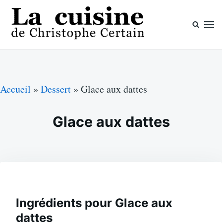
Skip
Search
to
for:
content
La cuisine de Christophe Certain
Chaque semaine de nouvelles recettes, depuis 2003
Accueil
»
Dessert
»
Glace aux dattes
Glace aux dattes
Ingrédients pour Glace aux
dattes