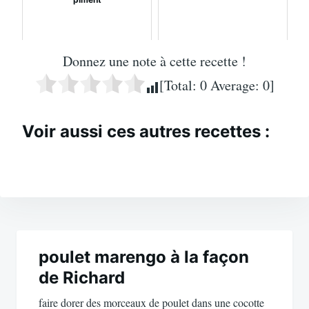
Donnez une note à cette recette !
[Total:
0
Average:
0
]
Voir aussi ces autres recettes :
Navigation
de
poulet marengo à la façon
de Richard
l’article
faire dorer des morceaux de poulet dans une cocotte