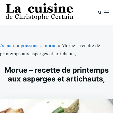
Skip
Search
to
for:
content
La cuisine de Christophe Certain
Chaque semaine de nouvelles recettes, depuis 2003
Accueil
»
poissons
»
morue
»
Morue – recette de
printemps aux asperges et artichauts,
Morue – recette de printemps
aux asperges et artichauts,