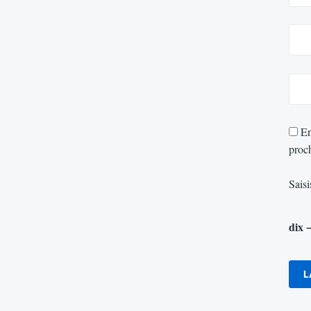
En
proc
Saisi
dix 