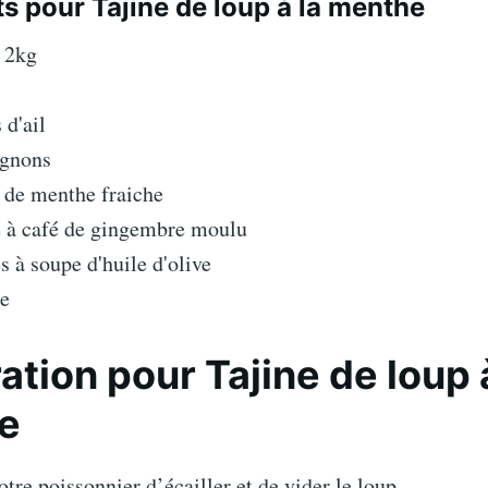
ts pour Tajine de loup à la menthe
e 2kg
 d'ail
ignons
s de menthe fraiche
e à café de gingembre moulu
es à soupe d'huile d'olive
re
ation pour Tajine de loup 
e
re poissonnier d’écailler et de vider le loup