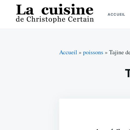
Skip
Search
to
for:
ACCUEIL
content
La cuisine de Christophe Certain
Chaque semaine de nouvelles recettes, depuis 2003
Accueil
»
poissons
»
Tajine d