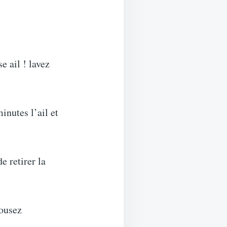
e ail ! lavez
inutes l’ail et
e retirer la
cousez