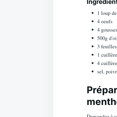
Ingrédien
1 loup d
4 oeufs
4 gousses
500g d'o
3 feuille
1 cuillèr
4 cuillèr
sel, poiv
Prépar
menth
Demandez à vot