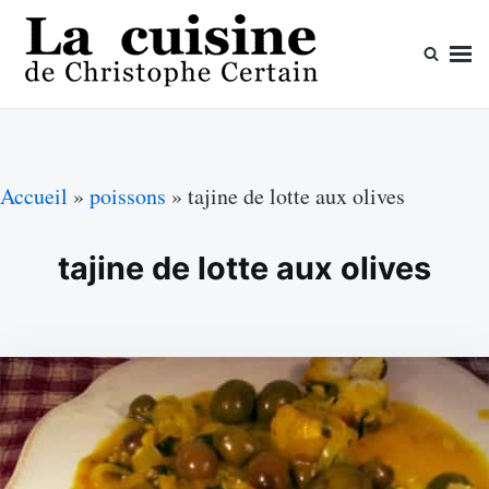
Skip
Search
to
for:
content
La cuisine de Christophe Certain
Chaque semaine de nouvelles recettes, depuis 2003
Accueil
»
poissons
»
tajine de lotte aux olives
tajine de lotte aux olives