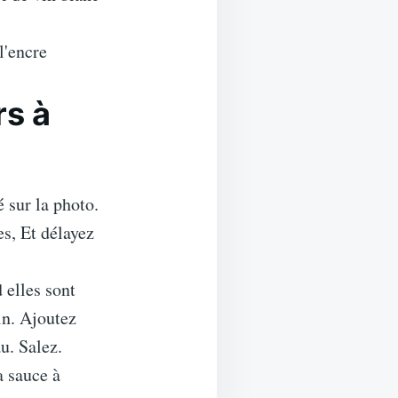
'encre
rs à
 sur la photo.
es, Et délayez
 elles sont
in. Ajoutez
u. Salez.
a sauce à