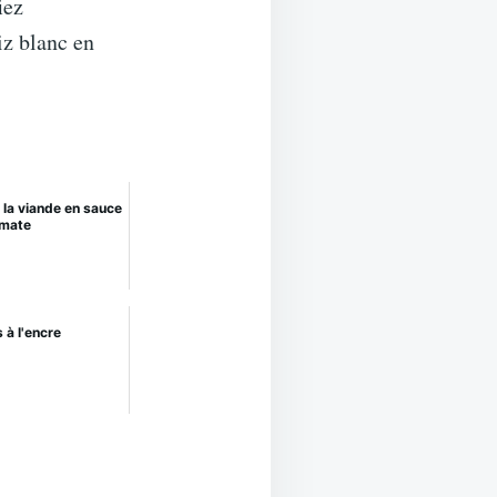
iez
iz blanc en
 la viande en sauce
mate
 à l'encre