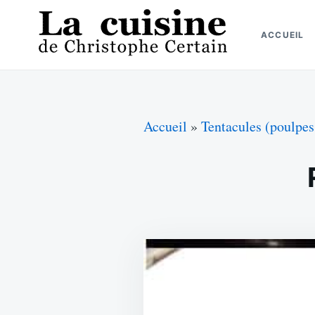
Skip
Search
to
for:
ACCUEIL
content
La cuisine de Christophe Certain
Chaque semaine de nouvelles recettes, depuis 2003
Accueil
»
Tentacules (poulpes