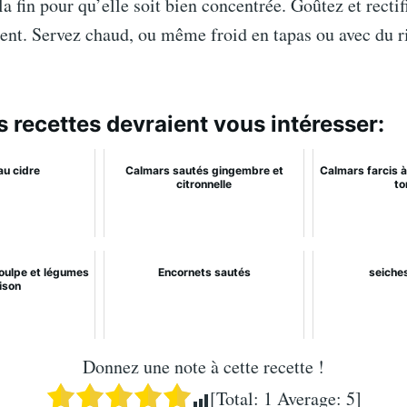
la fin pour qu’elle soit bien concentrée. Goûtez et rectif
ent. Servez chaud, ou même froid en tapas ou avec du r
s recettes devraient vous intéresser:
au cidre
Calmars sautés gingembre et
Calmars farcis à
citronnelle
to
oulpe et légumes
Encornets sautés
seiches
ison
Donnez une note à cette recette !
[Total:
1
Average:
5
]