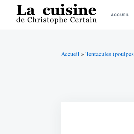
Skip
Search
to
for:
ACCUEIL
content
La cuisine de Christophe Certain
Chaque semaine de nouvelles recettes, depuis 2003
Accueil
»
Tentacules (poulpes