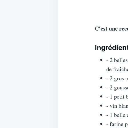
C'est une re
Ingrédien
- 2 belle
de fraîch
- 2 gros 
- 2 gouss
- 1 petit
- vin bla
- 1 belle
- farine 