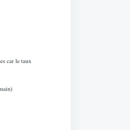
es car le taux
 main)