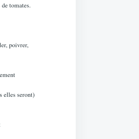
é de tomates.
er, poivrer,
alement
s elles seront)
t