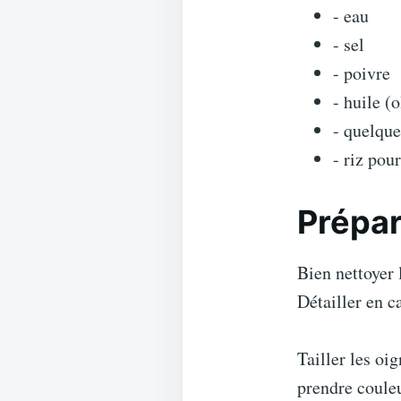
- eau
- sel
- poivre
- huile (
- quelque
- riz pour
Prépar
Bien nettoyer 
Détailler en c
Tailler les oig
prendre coule