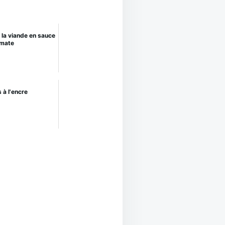
 la viande en sauce
mate
 à l'encre