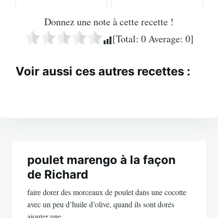
Donnez une note à cette recette !
[Total:
0
Average:
0
]
Voir aussi ces autres recettes :
Navigation
de
poulet marengo à la façon
de Richard
l’article
faire dorer des morceaux de poulet dans une cocotte
avec un peu d’huile d’olive, quand ils sont dorés
ajouter une…