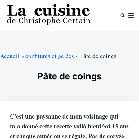
Skip
Search
to
for:
content
La cuisine de Christophe Certain
Chaque semaine de nouvelles recettes, depuis 2003
Accueil
»
confitures et gelées
»
Pâte de coings
Pâte de coings
C'est une paysanne de mon voisinage qui
m'a donné cette recette voilà bient^ot 15 ans
et chaque année on se régale. Pas de corvée