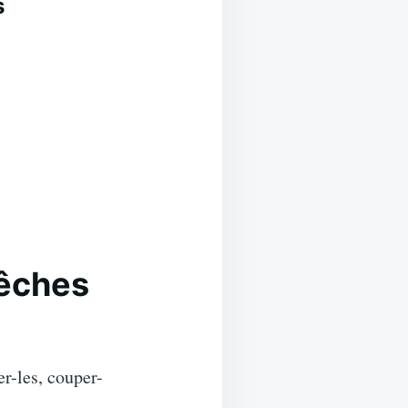
s
pêches
er-les, couper-