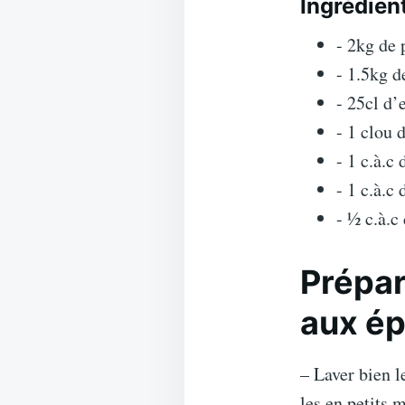
Ingrédien
- 2kg de 
- 1.5kg d
- 25cl d’
- 1 clou d
- 1 c.à.c
- 1 c.à.c
- ½ c.à.c
Prépar
aux ép
– Laver bien l
les en petits 