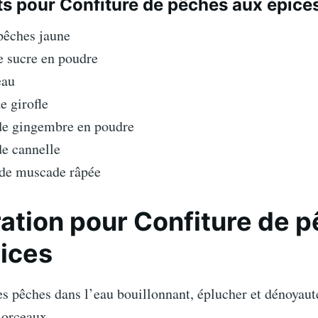
ts pour Confiture de pêches aux épice
pêches jaune
e sucre en poudre
eau
e girofle
 de gingembre en poudre
 de cannelle
 de muscade râpée
ation pour Confiture de 
ices
es pêches dans l’eau bouillonnant, éplucher et dénoyaut
morceaux.