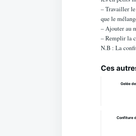
– Travailler l
que le mélange
– Ajouter au m
– Remplir la c
N.B : La confi
Ces autre
Gelée d
Confiture 