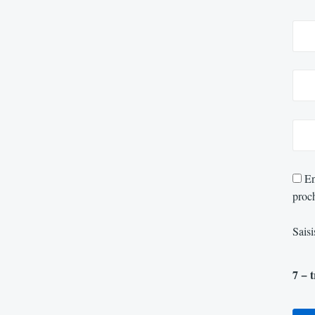
En
proc
Saisi
7 − 