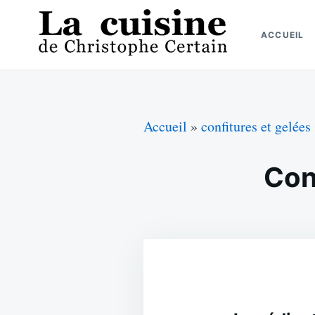
Skip
Search
to
for:
ACCUEIL
content
La cuisine de Christophe Certain
Chaque semaine de nouvelles recettes, depuis 2003
Accueil
»
confitures et gelées
Con