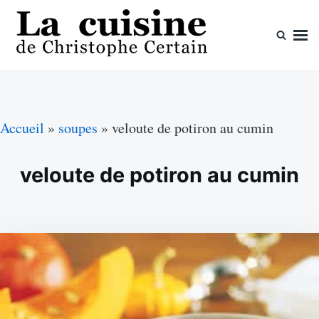
Skip
Search
to
for:
content
La cuisine de Christophe Certain
Chaque semaine de nouvelles recettes, depuis 2003
Accueil
»
soupes
»
veloute de potiron au cumin
veloute de potiron au cumin