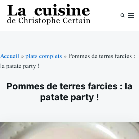
Skip
Search
to
for:
content
La cuisine de Christophe Certain
Chaque semaine de nouvelles recettes, depuis 2003
Accueil
»
plats complets
»
Pommes de terres farcies :
la patate party !
Pommes de terres farcies : la
patate party !