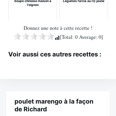
Soupe chinoise maison à
Légumes farcis au riz jaune
l'oignon
Donnez une note à cette recette !
[Total:
0
Average:
0
]
Voir aussi ces autres recettes :
Navigation
de
poulet marengo à la façon
de Richard
l’article