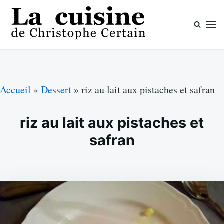
Skip
Search
to
for:
content
La cuisine de Christophe Certain
Chaque semaine de nouvelles recettes, depuis 2003
Accueil
»
Dessert
»
riz au lait aux pistaches et safran
riz au lait aux pistaches et
safran