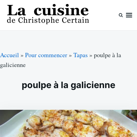
Skip
Search
to
for:
content
La cuisine de Christophe Certain
Chaque semaine de nouvelles recettes, depuis 2003
Accueil
»
Pour commencer
»
Tapas
»
poulpe à la
galicienne
poulpe à la galicienne