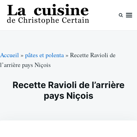
Skip
Search
to
for:
content
La cuisine de Christophe Certain
Chaque semaine de nouvelles recettes, depuis 2003
Accueil
»
pâtes et polenta
»
Recette Ravioli de
l’arrière pays Niçois
Recette Ravioli de l’arrière
pays Niçois