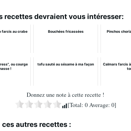
s recettes devraient vous intéresser:
o farcis au crabe
Bouchées fricassées
Pinchos choriz
press", ou courge
tofu sauté au sésame à ma façon
Calmars farcis à
nasse !
to
Donnez une note à cette recette !
[Total:
0
Average:
0
]
 ces autres recettes :