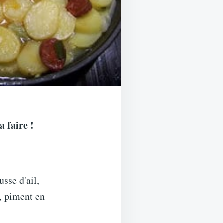
a faire !
sse d'ail,
l, piment en