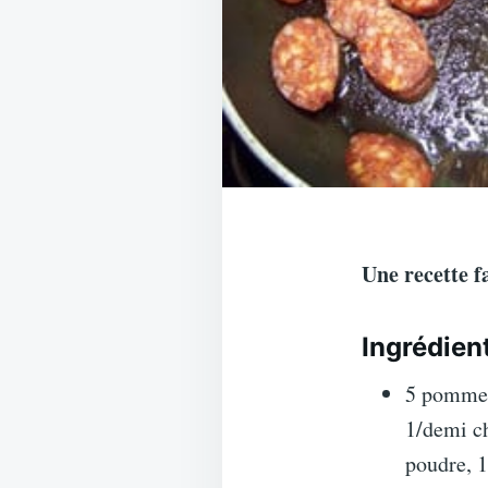
Une recette f
Ingrédien
5 pommes 
1/demi ch
poudre, 1