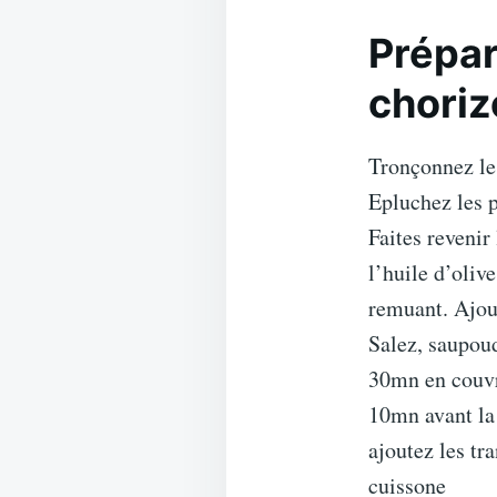
Prépar
choriz
Tronçonnez les
Epluchez les 
Faites revenir
l’huile d’oliv
remuant. Ajout
Salez, saupou
30mn en couvr
10mn avant la 
ajoutez les tr
cuissone