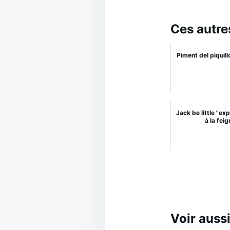
Ces autre
Piment del piquill
Jack be little "ex
à la feig
Voir aussi