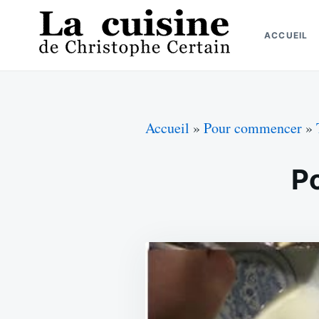
Skip
Search
to
for:
ACCUEIL
content
La cuisine de Christophe Certain
Chaque semaine de nouvelles recettes, depuis 2003
Accueil
»
Pour commencer
»
P