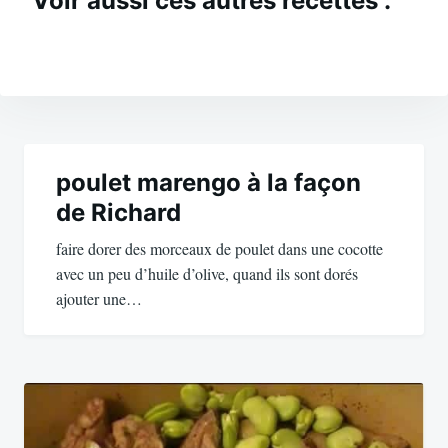
Voir aussi ces autres recettes :
Navigation
de
poulet marengo à la façon
de Richard
l’article
faire dorer des morceaux de poulet dans une cocotte
avec un peu d’huile d’olive, quand ils sont dorés
ajouter une…