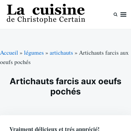
Skip
Search
to
for:
content
La cuisine de Christophe Certain
Chaque semaine de nouvelles recettes, depuis 2003
Accueil
»
légumes
»
artichauts
»
Artichauts farcis aux
oeufs pochés
Artichauts farcis aux oeufs
pochés
Vraiment délicieux et trés apprécié!