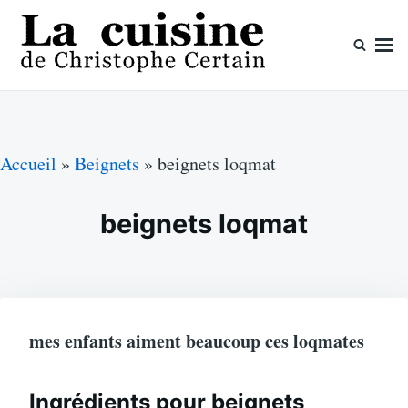
Skip
Search
to
for:
content
La cuisine de Christophe Certain
Chaque semaine de nouvelles recettes, depuis 2003
Accueil
»
Beignets
»
beignets loqmat
beignets loqmat
mes enfants aiment beaucoup ces loqmates
Ingrédients pour beignets