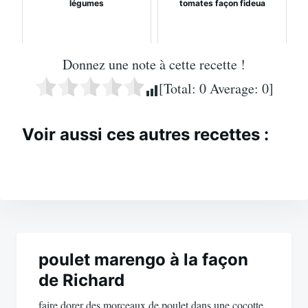
légumes
tomates façon fideua
Donnez une note à cette recette !
[Total:
0
Average:
0
]
Voir aussi ces autres recettes :
Navigation
de
poulet marengo à la façon
de Richard
l’article
faire dorer des morceaux de poulet dans une cocotte