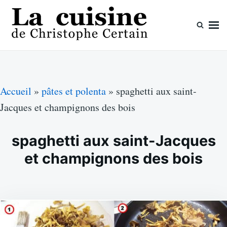
Skip
Search
to
for:
content
La cuisine de Christophe Certain
Chaque semaine de nouvelles recettes, depuis 2003
Accueil
»
pâtes et polenta
»
spaghetti aux saint-
Jacques et champignons des bois
spaghetti aux saint-Jacques
et champignons des bois