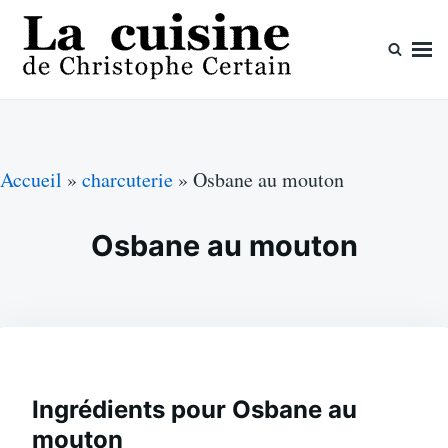
Skip
Search
to
for:
content
La cuisine de Christophe Certain
Chaque semaine de nouvelles recettes, depuis 2003
Accueil
»
charcuterie
»
Osbane au mouton
Osbane au mouton
Ingrédients pour Osbane au
mouton