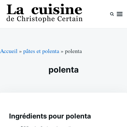
Skip
Search
to
for:
content
La cuisine de Christophe Certain
Chaque semaine de nouvelles recettes, depuis 2003
Accueil
»
pâtes et polenta
»
polenta
polenta
Ingrédients pour polenta