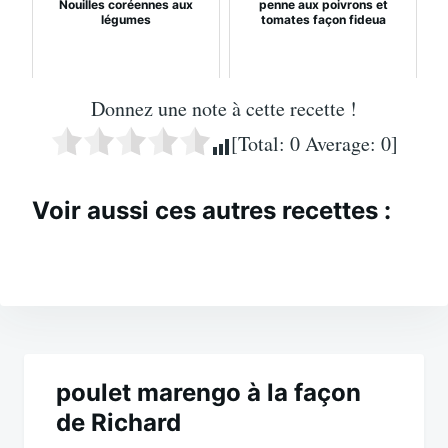
Nouilles coréennes aux
penne aux poivrons et
légumes
tomates façon fideua
Donnez une note à cette recette !
[Total:
0
Average:
0
]
Voir aussi ces autres recettes :
Navigation
de
poulet marengo à la façon
de Richard
l’article