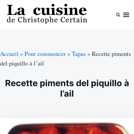
Skip
Search
to
for:
content
La cuisine de Christophe Certain
Chaque semaine de nouvelles recettes, depuis 2003
Accueil
»
Pour commencer
»
Tapas
»
Recette piments
del piquillo à l’ail
Recette piments del piquillo à
l’ail