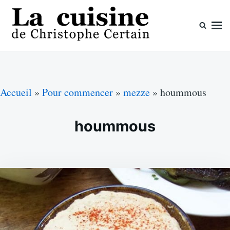
Skip
Search
to
for:
content
La cuisine de Christophe Certain
Chaque semaine de nouvelles recettes, depuis 2003
Accueil
»
Pour commencer
»
mezze
»
hoummous
hoummous