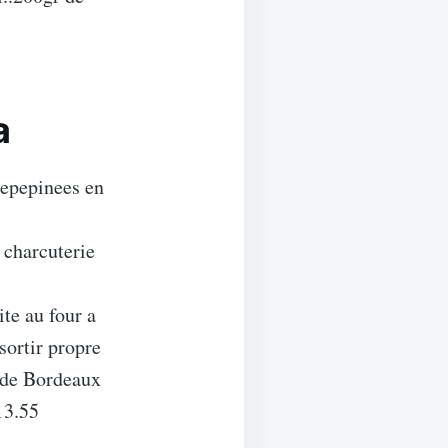
a
 epepinees en
a charcuterie
ite au four a
sortir propre
 de Bordeaux
13.55