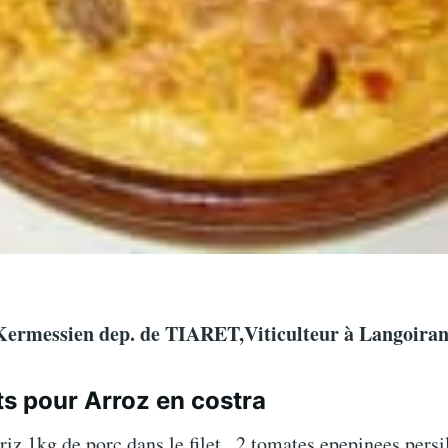
 Kermessien dep. de TIARET,Viticulteur à Langoiran
ts pour Arroz en costra
riz 1kg de porc dans le filet.. 2 tomates epepinees persi