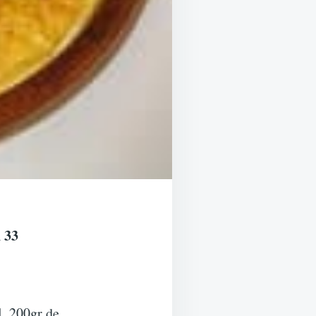
 33
l..200gr de