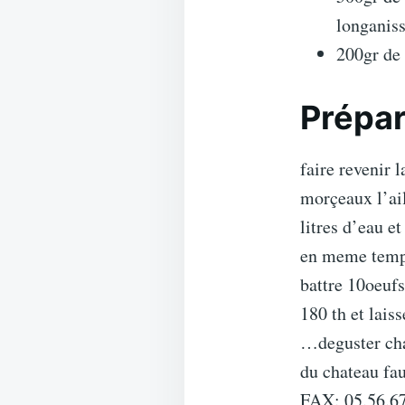
longaniss
200gr de
Prépar
faire revenir 
morçeaux l’ail
litres d’eau e
en meme te
battre 10oeufs
180 th et lais
…deguster cha
du chateau f
FAX: 05.56.67