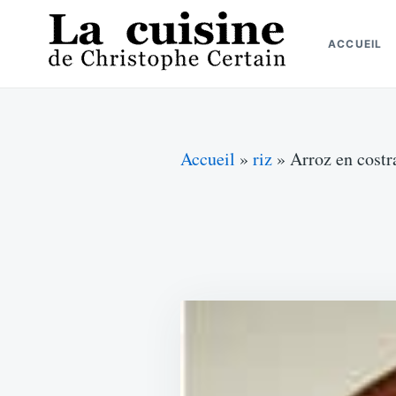
Skip
Search
to
for:
ACCUEIL
content
La cuisine de Christophe Certain
Chaque semaine de nouvelles recettes, depuis 2003
Accueil
»
riz
»
Arroz en costr