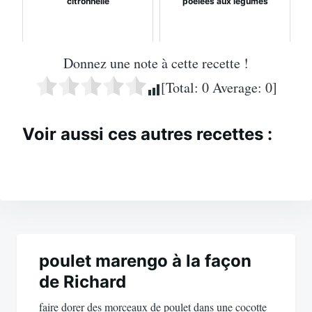
citronnelle
poêlées aux légumes
Donnez une note à cette recette !
[Total:
0
Average:
0
]
Voir aussi ces autres recettes :
Navigation
de
poulet marengo à la façon
de Richard
l’article
faire dorer des morceaux de poulet dans une cocotte