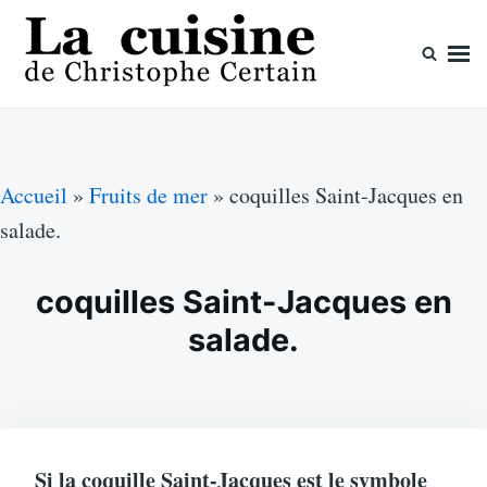
Skip
Search
to
for:
content
La cuisine de Christophe Certain
Chaque semaine de nouvelles recettes, depuis 2003
Accueil
»
Fruits de mer
»
coquilles Saint-Jacques en
salade.
coquilles Saint-Jacques en
salade.
Si la coquille Saint-Jacques est le symbole