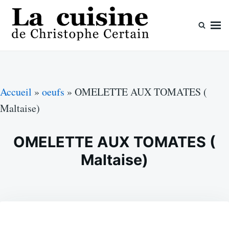
Skip
Search
to
for:
content
La cuisine de Christophe Certain
Chaque semaine de nouvelles recettes, depuis 2003
Accueil
»
oeufs
»
OMELETTE AUX TOMATES (
Maltaise)
OMELETTE AUX TOMATES (
Maltaise)