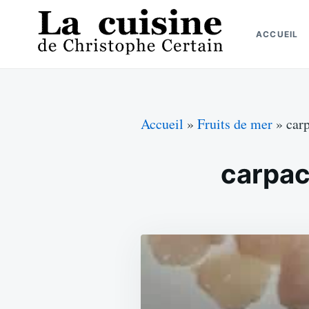
Skip
Search
to
for:
ACCUEIL
content
La cuisine de Christophe Certain
Chaque semaine de nouvelles recettes, depuis 2003
Accueil
»
Fruits de mer
»
car
carpac