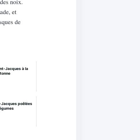
 des noix.
ade, et
isques de
int-Jacques à la
tonne
t-Jacques poêlées
légumes