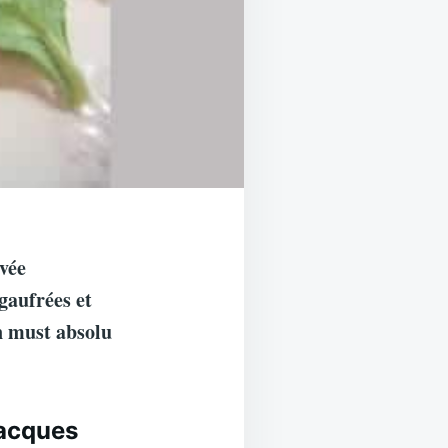
ivée
gaufrées et
n must absolu
Jacques