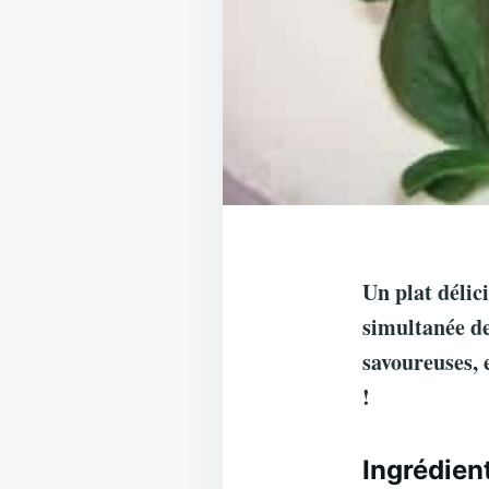
Un plat délic
simultanée de
savoureuses, 
!
Ingrédien