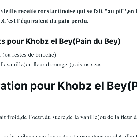
 vieille recette constantinoise,qui se fait "au pif",en
n.C'est l'équivalent du pain perdu.
ts pour Khobz el Bey(Pain du Bey)
i (ou restes de brioche)
fs,vanille(ou fleur d'oranger),raisins secs.
ation pour Khobz el Bey(
it froid,de l’oeuf,du sucre,de la vanille(ou de la fleur 
rser le mélange sur les restes de pain,dans un plat allant