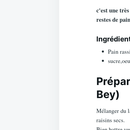
c'est une très
restes de pai
Ingrédien
Pain rass
sucre,oeu
Prépar
Bey)
Mélanger du la
raisins secs.
Bien battre,ve