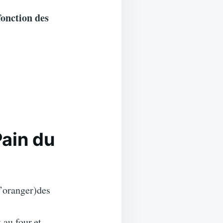
 fonction des
Pain du
d’oranger)des
 au four,et