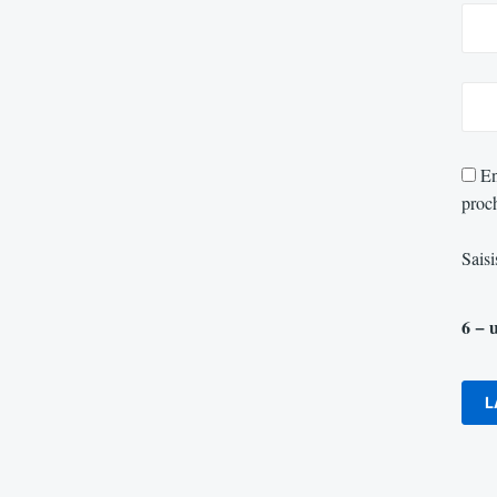
En
proc
Saisi
6 − 