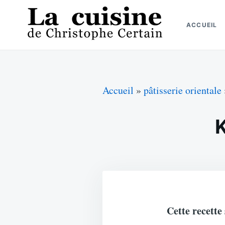
Skip
Search
to
for:
ACCUEIL
content
La cuisine de Christophe Certain
Chaque semaine de nouvelles recettes, depuis 2003
Accueil
»
pâtisserie orientale
K
Cette recett