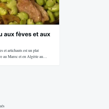
u aux fèves et aux
s et artichauts est un plat
are au Maroc et en Algérie au…
ués