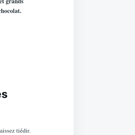
 et grands
chocolat.
es
aissez tiédir.