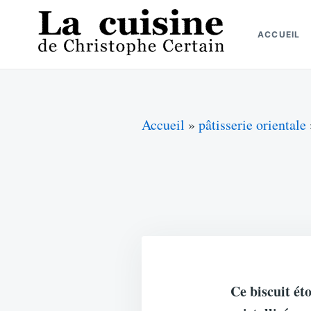
Skip
Search
to
for:
ACCUEIL
content
La cuisine de Christophe Certain
Chaque semaine de nouvelles recettes, depuis 2003
Accueil
»
pâtisserie orientale
Ce biscuit ét