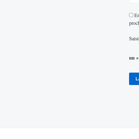
En
proc
Saisi
un ×