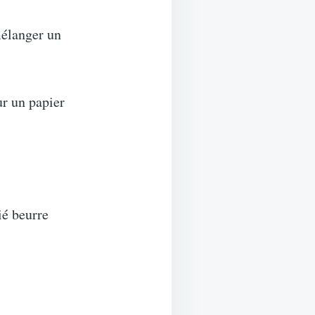
mélanger un
ur un papier
ié beurre