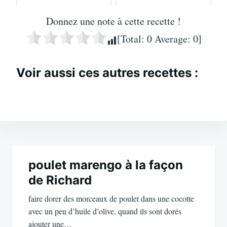
Donnez une note à cette recette !
[Total:
0
Average:
0
]
Voir aussi ces autres recettes :
Navigation
de
poulet marengo à la façon
de Richard
l’article
faire dorer des morceaux de poulet dans une cocotte
avec un peu d’huile d’olive, quand ils sont dorés
ajouter une…