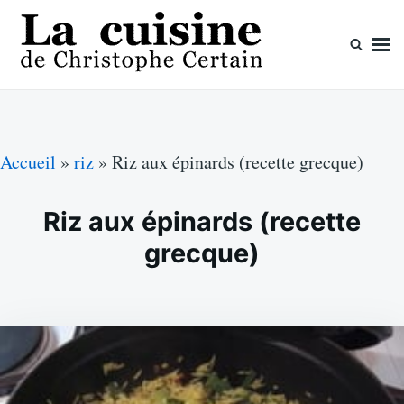
Skip
Search
to
for:
content
La cuisine de Christophe Certain
Chaque semaine de nouvelles recettes, depuis 2003
Accueil
»
riz
»
Riz aux épinards (recette grecque)
Riz aux épinards (recette
grecque)