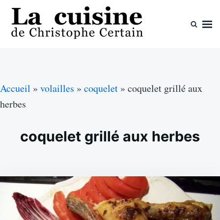
Skip
Search
to
for:
content
La cuisine de Christophe Certain
Chaque semaine de nouvelles recettes, depuis 2003
Accueil
»
volailles
»
coquelet
»
coquelet grillé aux
herbes
coquelet grillé aux herbes