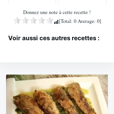
Donnez une note à cette recette !
[Total:
0
Average:
0
]
Voir aussi ces autres recettes :
Navigation
de
l’article