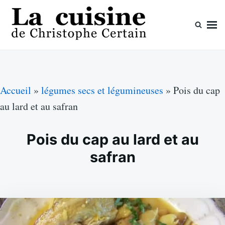
Skip
Search
to
for:
content
La cuisine de Christophe Certain
Chaque semaine de nouvelles recettes, depuis 2003
Accueil
»
légumes secs et légumineuses
»
Pois du cap
au lard et au safran
Pois du cap au lard et au
safran