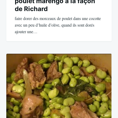
de
poulet marengo à la façon
de Richard
l’article
faire dorer des morceaux de poulet dans une cocotte
avec un peu d’huile d’olive, quand ils sont dorés
ajouter une…