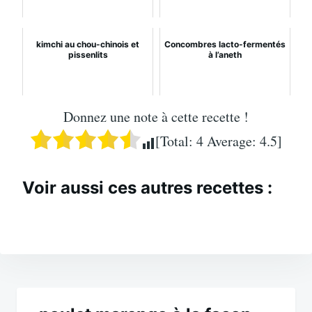
kimchi au chou-chinois et
Concombres lacto-fermentés
pissenlits
à l’aneth
Donnez une note à cette recette !
[Total:
4
Average:
4.5
]
Voir aussi ces autres recettes :
Navigation