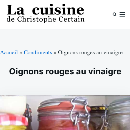
Skip
Search
to
for:
content
La cuisine de Christophe Certain
Chaque semaine de nouvelles recettes, depuis 2003
Accueil
»
Condiments
»
Oignons rouges au vinaigre
Oignons rouges au vinaigre