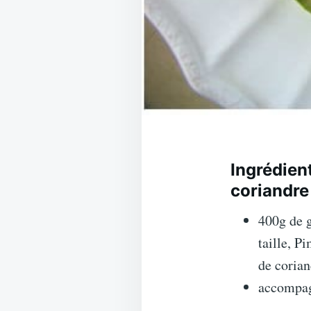
Ingrédient
coriandre
400g de g
taille, P
de coriand
accompag