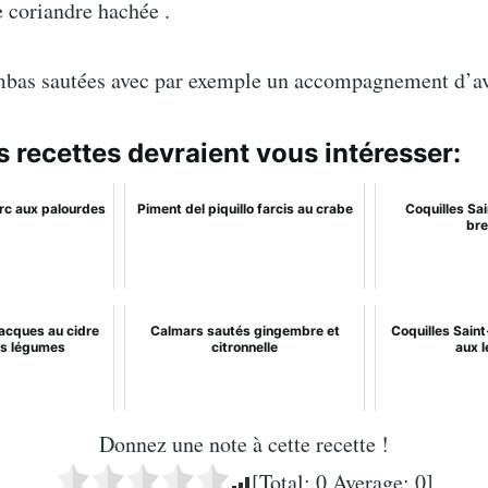
 coriandre hachée .
mbas sautées avec par exemple un accompagnement d’av
s recettes devraient vous intéresser:
orc aux palourdes
Piment del piquillo farcis au crabe
Coquilles Sa
bre
Jacques au cidre
Calmars sautés gingembre et
Coquilles Sain
its légumes
citronnelle
aux 
Donnez une note à cette recette !
[Total:
0
Average:
0
]