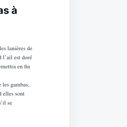
as à
les lanières de
 l’ail est doré
emettra en fin
e les gambas,
 elles sont
’il se