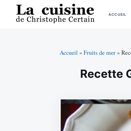
Skip
Search
to
for:
ACCUEIL
content
La cuisine de Christophe Certain
Chaque semaine de nouvelles recettes, depuis 2003
Accueil
»
Fruits de mer
»
Rece
Recette G