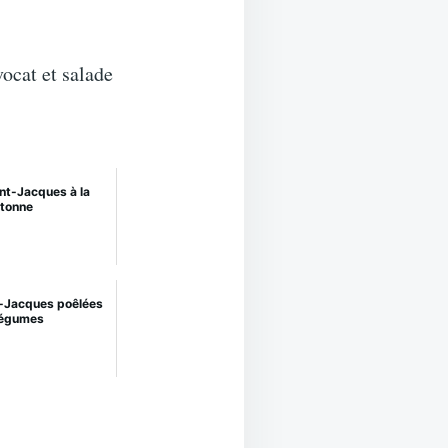
ocat et salade
int-Jacques à la
tonne
t-Jacques poêlées
légumes