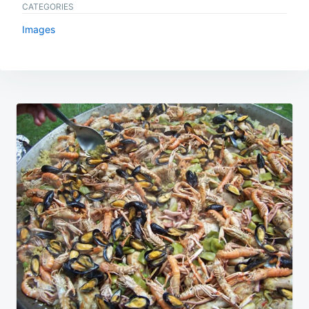
CATEGORIES
Images
Navigation
de
l’article