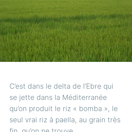
C’est dans le delta de l’Ebre qui
se jette dans la Méditerranée
qu’on produit le riz « bomba », le
seul vrai riz à paella, au grain très
fin, qu’on ne trouve