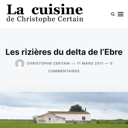
Skip
Search
to
for:
content
La cuisine de Christophe Certain
Chaque semaine de nouvelles recettes, depuis 2003
Les rizières du delta de l’Ebre
on
CHRISTOPHE CERTAIN
11 MARS 2011
5
SUR
COMMENTAIRES
LES
RIZIÈRES
DU
DELTA
DE
L’EBRE