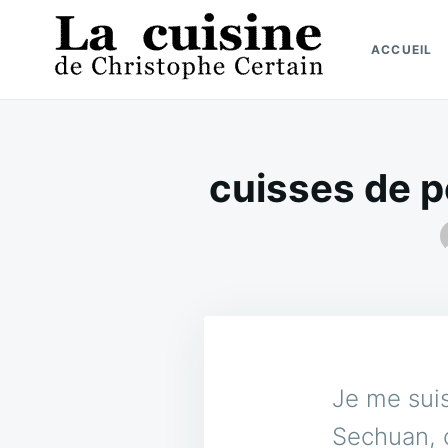
Skip
Search
to
for:
ACCUEIL
content
La cuisine de Christophe Certain
Chaque semaine de nouvelles recettes, depuis 2003
cuisses de p
Je me suis
Sechuan, ç