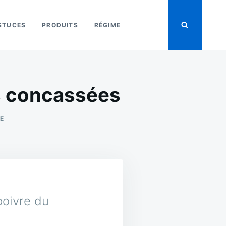
STUCES
PRODUITS
RÉGIME
es concassées
SUR
E
CUISSES
DE
POULET
GRILLÉES
AUX
ÉPICES
CONCASSÉES
poivre du