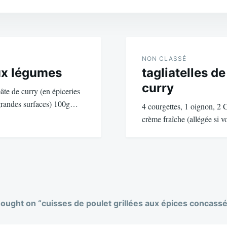
NON CLASSÉ
ux légumes
tagliatelles d
curry
âte de curry (en épiceries
 grandes surfaces) 100g…
4 courgettes, 1 oignon, 2 
crème fraîche (allégée si 
hought on “
cuisses de poulet grillées aux épices concass