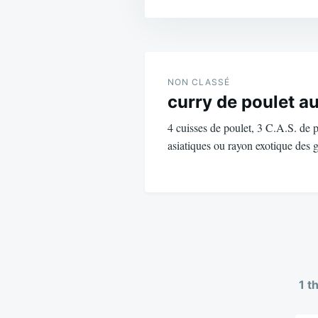
Navigation
de
NON CLASSÉ
curry de poulet a
l’article
4 cuisses de poulet, 3 C.A.S. de p
asiatiques ou rayon exotique des
1 t