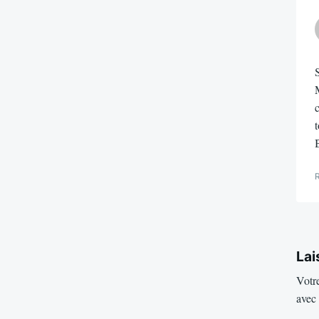
S
M
c
t
Lai
Votre
avec