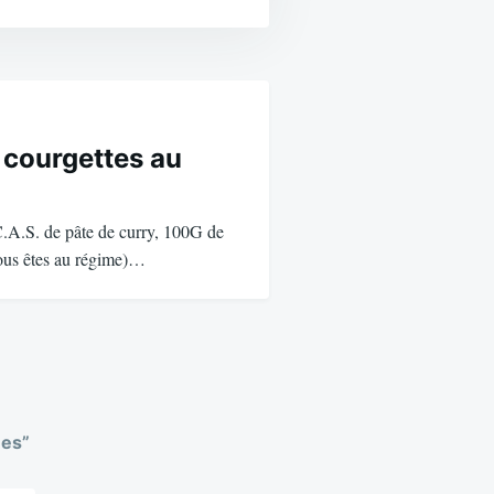
e courgettes au
C.A.S. de pâte de curry, 100G de
vous êtes au régime)…
ées
”