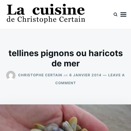
Skip
Search
to
for:
content
La cuisine de Christophe Certain
Chaque semaine de nouvelles recettes, depuis 2003
tellines pignons ou haricots
de mer
on
CHRISTOPHE CERTAIN
6 JANVIER 2014
LEAVE A
ON
COMMENT
TELLINES
PIGNONS
OU
HARICOTS
DE
MER