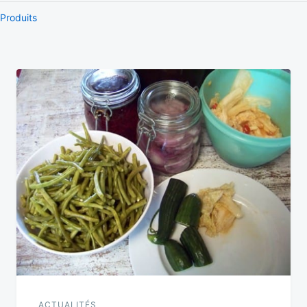
Produits
Navigation
de
l’article
ACTUALITÉS