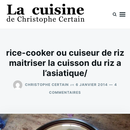
Skip
Search
to
for:
content
La cuisine de Christophe Certain
Chaque semaine de nouvelles recettes, depuis 2003
rice-cooker ou cuiseur de riz
maitriser la cuisson du riz a
l’asiatique/
on
CHRISTOPHE CERTAIN
6 JANVIER 2014
4
SUR
COMMENTAIRES
RICE-
COOKER
OU
CUISEUR
DE
RIZ