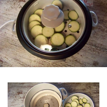
MAITRISER
LA
CUISSON
DU
RIZ
A
L’ASIATIQUE/