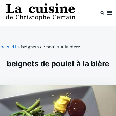
Skip
Search
to
for:
content
La cuisine de Christophe Certain
Chaque semaine de nouvelles recettes, depuis 2003
Accueil
»
beignets de poulet à la bière
beignets de poulet à la bière