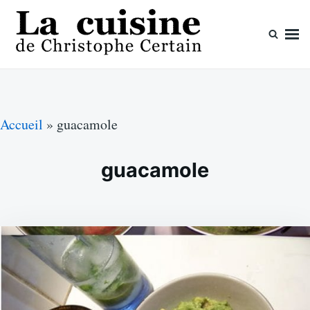
Skip
Search
to
for:
content
La cuisine de Christophe Certain
Chaque semaine de nouvelles recettes, depuis 2003
Accueil
»
guacamole
guacamole