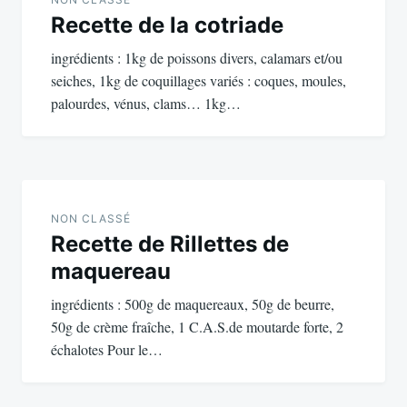
de
Recette de la cotriade
l’article
ingrédients : 1kg de poissons divers, calamars et/ou
seiches, 1kg de coquillages variés : coques, moules,
palourdes, vénus, clams… 1kg…
NON CLASSÉ
Recette de Rillettes de
maquereau
ingrédients : 500g de maquereaux, 50g de beurre,
50g de crème fraîche, 1 C.A.S.de moutarde forte, 2
échalotes Pour le…