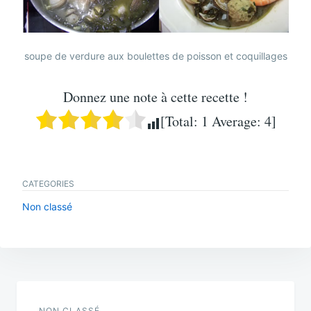
soupe de verdure aux boulettes de poisson et coquillages
Donnez une note à cette recette !
[Total:
1
Average:
4
]
CATEGORIES
Non classé
Navigation
NON CLASSÉ