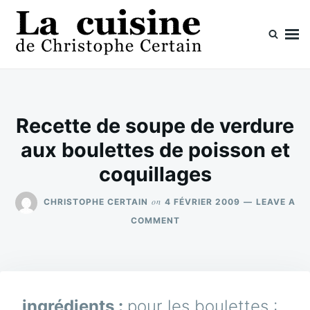
Skip
Search
to
for:
content
La cuisine de Christophe Certain
Chaque semaine de nouvelles recettes, depuis 2003
Recette de soupe de verdure
aux boulettes de poisson et
coquillages
on
CHRISTOPHE CERTAIN
4 FÉVRIER 2009
LEAVE A
ON
COMMENT
RECETTE
DE
SOUPE
DE
VERDURE
AUX
ingrédients :
pour les boulettes :