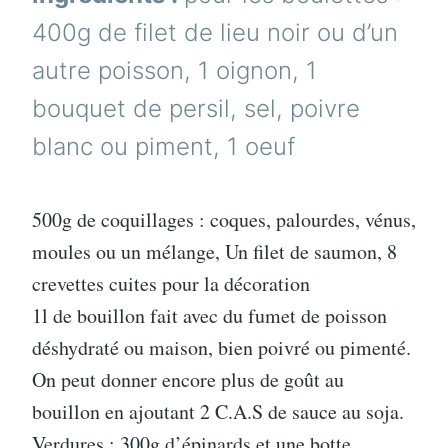
BOULETTES
DE
400g de filet de lieu noir ou d’un
POISSON
ET
autre poisson, 1 oignon, 1
COQUILLAGES
bouquet de persil, sel, poivre
blanc ou piment, 1 oeuf
500g de coquillages : coques, palourdes, vénus,
moules ou un mélange, Un filet de saumon, 8
crevettes cuites pour la décoration
1l de bouillon fait avec du fumet de poisson
déshydraté ou maison, bien poivré ou pimenté.
On peut donner encore plus de goût au
bouillon en ajoutant 2 C.A.S de sauce au soja.
Verdures : 300g d’épinards et une botte