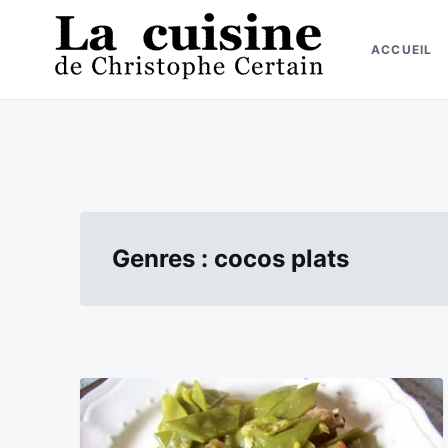
Skip
Search
to
for:
ACCUEIL
content
La cuisine de Christophe Certain
Chaque semaine de nouvelles recettes, depuis 2003
Genres :
cocos plats