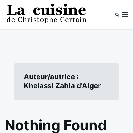
Skip
Search
to
for:
content
La cuisine de Christophe Certain
Chaque semaine de nouvelles recettes, depuis 2003
Auteur/autrice :
Khelassi Zahia d'Alger
Nothing Found