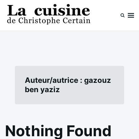
Skip
Search
to
for:
content
La cuisine de Christophe Certain
Chaque semaine de nouvelles recettes, depuis 2003
Auteur/autrice :
gazouz
ben yaziz
Nothing Found