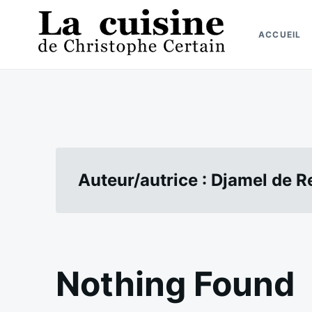
Skip
Search
to
for:
ACCUEIL
content
La cuisine de Christophe Certain
Chaque semaine de nouvelles recettes, depuis 2003
Auteur/autrice :
Djamel de Re
Nothing Found