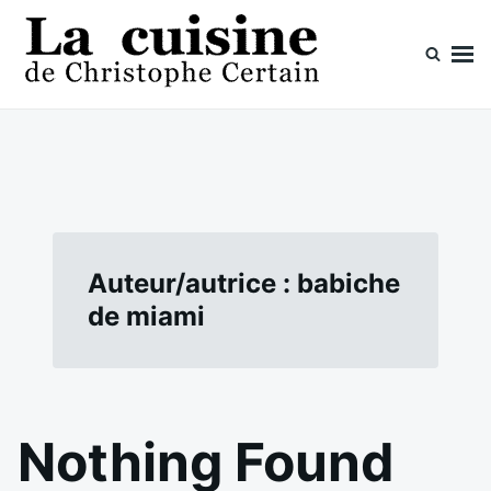
Skip
Search
to
for:
content
La cuisine de Christophe Certain
Chaque semaine de nouvelles recettes, depuis 2003
Auteur/autrice :
babiche
de miami
Nothing Found